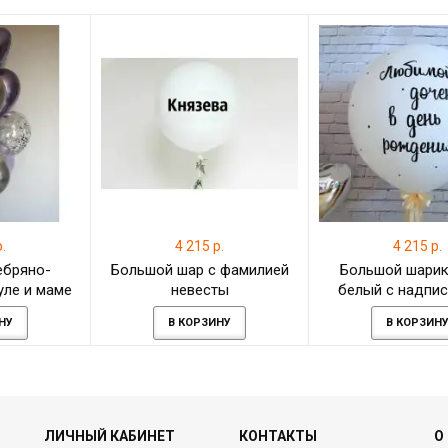
.
4 215 р.
4 215 р.
ебряно-
Большой шар с фамилией
Большой шарик
уле и маме
невесты
белый с надпи
лей
дочери, 91
НУ
В КОРЗИНУ
В КОРЗИН
ЛИЧНЫЙ КАБИНЕТ
КОНТАКТЫ
О