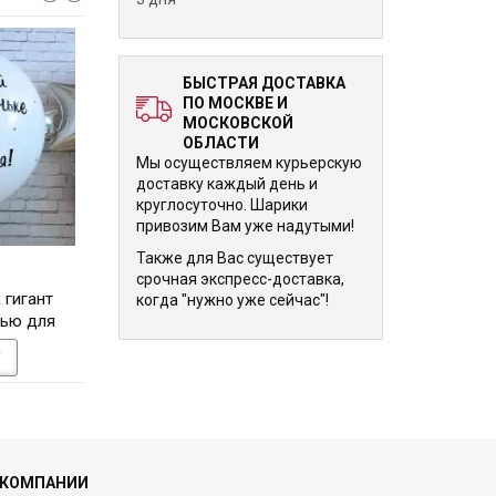
БЫСТРАЯ ДОСТАВКА
ПО МОСКВЕ И
МОСКОВСКОЙ
ОБЛАСТИ
Мы осуществляем курьерскую
доставку каждый день и
круглосуточно. Шарики
привозим Вам уже надутыми!
Также для Вас существует
4 215 р.
4 215 р.
срочная экспресс-доставка,
 гигант
Большой шарик гигант
Букет шаров с г
когда "нужно уже сейчас"!
сью для
розовый с надписью для
Готовое решение в
 см
дочери, 91 см
на день выписк
У
В КОРЗИНУ
В КОРЗИНУ
девочки
 КОМПАНИИ