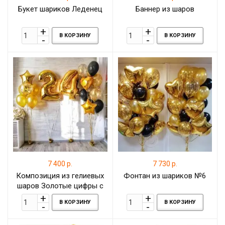
Букет шариков Леденец
Баннер из шаров
В КОРЗИНУ
В КОРЗИНУ
7 400 р.
7 730 р.
Композиция из гелиевых
Фонтан из шариков №6
шаров Золотые цифры с
фольгированными
В КОРЗИНУ
В КОРЗИНУ
звёздами и латексными
шарами с конфетти