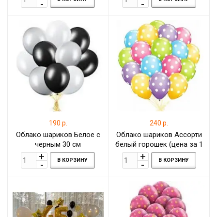
сердцами и звёздами с
розовыми звёздами и
шарами конфетти
серебристым конфетти
190 р.
240 р.
Облако шариков Белое с
Облако шариков Ассорти
черным 30 см
белый горошек (цена за 1
штуку)
В КОРЗИНУ
В КОРЗИНУ