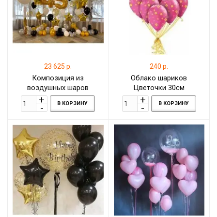
23 625 р.
240 р.
Композиция из
Облако шариков
воздушных шаров
Цветочки 30см
Золотые фольгированные
В КОРЗИНУ
В КОРЗИНУ
цифры со звёздами на
Юбилей