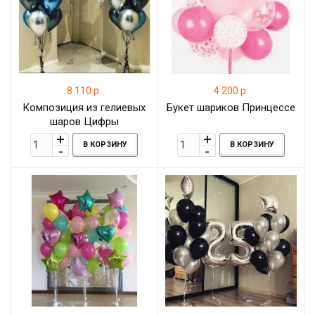
8 110 р.
4 200 р.
Композиция из гелиевых
Букет шариков Принцессе
шаров Цифры
серебристые с
В КОРЗИНУ
В КОРЗИНУ
разноцветными шарами
хром