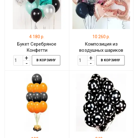
4 180 р.
10 260 р.
Букет Серебряное
Композиция из
Конфетти
воздушных шариков
Цифры с шаром Баблс и
В КОРЗИНУ
В КОРЗИНУ
фольгированными
сердцами