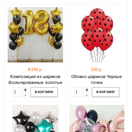
8 040 р.
240 р.
Композиция из шариков
Облако шариков Черные
Фольгированные золотые
точки
цифры со звёздами и
В КОРЗИНУ
В КОРЗИНУ
латексными чёрными
шарами