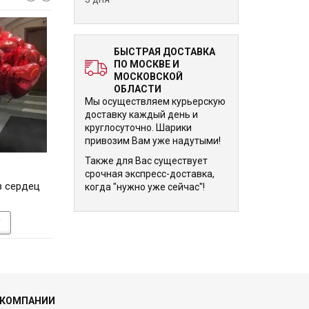
БЫСТРАЯ ДОСТАВКА
ПО МОСКВЕ И
МОСКОВСКОЙ
ОБЛАСТИ
Мы осуществляем курьерскую
доставку каждый день и
круглосуточно. Шарики
привозим Вам уже надутыми!
Также для Вас существует
8 440 р.
8 440 р.
срочная экспресс-доставка,
з сердец
Букет шариков Большая
Букет шариков
когда "нужно уже сейчас"!
звезда
У
В КОРЗИНУ
В КОРЗИНУ
 КОМПАНИИ