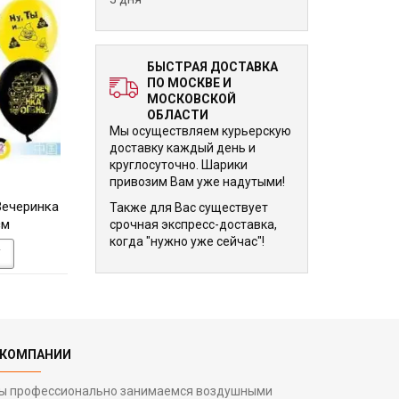
БЫСТРАЯ ДОСТАВКА
ПО МОСКВЕ И
МОСКОВСКОЙ
ОБЛАСТИ
Мы осуществляем курьерскую
доставку каждый день и
круглосуточно. Шарики
привозим Вам уже надутыми!
240 р.
240 р.
Вечеринка
Облако шариков Герои
Облако шариков Г
Также для Вас существует
см
Диснея 30 см
30 см
срочная экспресс-доставка,
когда "нужно уже сейчас"!
У
В КОРЗИНУ
В КОРЗИНУ
 КОМПАНИИ
ы профессионально занимаемся воздушными