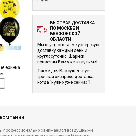
БЫСТРАЯ ДОСТАВКА
ПО МОСКВЕ И
МОСКОВСКОЙ
ОБЛАСТИ
Мы осуществляем курьерскую
доставку каждый день и
круглосуточно. Шарики
240 р.
240 р.
привозим Вам уже надутыми!
Вечеринка
Облако шариков Герои
Облако шариков Г
Также для Вас существует
см
Диснея 30 см
30 см
срочная экспресс-доставка,
когда "нужно уже сейчас"!
У
В КОРЗИНУ
В КОРЗИНУ
 КОМПАНИИ
ы профессионально занимаемся воздушными