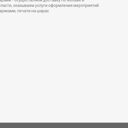
арами - осуществляем доставку по Москве и
бласти, оказываем услуги оформления мероприятий
ариками, печати на шарах.