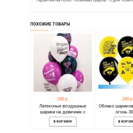
Гарантия на полёт гелиевых шаров - 3 дня. Ком
ПОХОЖИЕ ТОВАРЫ
240 р.
240 р
Латексные воздушные
Облако шариков
шарики на девичник с
огонь 3
гелием
В КОРЗИНУ
В КОРЗИ