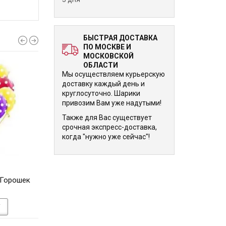
БЫСТРАЯ ДОСТАВКА
ПО МОСКВЕ И
МОСКОВСКОЙ
ОБЛАСТИ
Мы осуществляем курьерскую
доставку каждый день и
круглосуточно. Шарики
привозим Вам уже надутыми!
Также для Вас существует
срочная экспресс-доставка,
когда "нужно уже сейчас"!
240 р.
240 р.
 Горошек
Облако шариков Малыш 30
Облако шарик
см
Медвежата 30
У
В КОРЗИНУ
В КОРЗИНУ