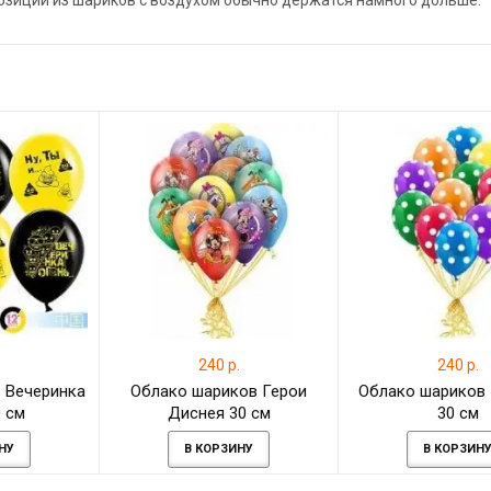
позиции из шариков с воздухом обычно держатся намного дольше.
.
240 р.
240 р.
 Вечеринка
Облако шариков Герои
Облако шариков
0 см
Диснея 30 см
30 см
НУ
В КОРЗИНУ
В КОРЗИН