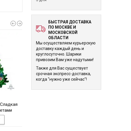
БЫСТРАЯ ДОСТАВКА
ПО МОСКВЕ И
МОСКОВСКОЙ
ОБЛАСТИ
Мы осуществляем курьерскую
доставку каждый день и
круглосуточно. Шарики
привозим Вам уже надутыми!
Также для Вас существует
срочная экспресс-доставка,
когда "нужно уже сейчас"!
1 600 р.
1 540 р.
 Сладкая
Фигурный шарик Голова
Фигурный шарик Д
фетами
оленя деда мороза
голубого цве
У
В КОРЗИНУ
В КОРЗИНУ