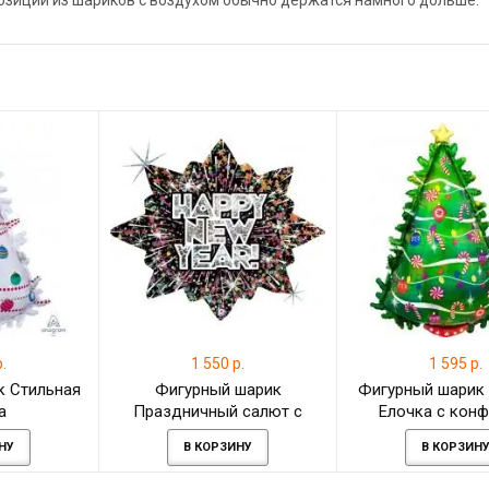
позиции из шариков с воздухом обычно держатся намного дольше.
.
1 550 р.
1 595 р.
к Стильная
Фигурный шарик
Фигурный шарик
а
Праздничный салют с
Елочка с кон
надписью С Новым Годом
НУ
В КОРЗИНУ
В КОРЗИН
(Happy New Year),
голография