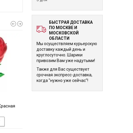
БЫСТРАЯ ДОСТАВКА
ПО МОСКВЕ И
МОСКОВСКОЙ
ОБЛАСТИ
Мы осуществляем курьерскую
доставку каждый день и
круглосуточно. Шарики
привозим Вам уже надутыми!
Также для Вас существует
срочная экспресс-доставка,
когда "нужно уже сейчас"!
1 640 р.
1 640 р.
Красная
Фигурный шар Крейсер
Фигурный шар Ро
военный камуфляж
Роза
У
В КОРЗИНУ
В КОРЗИНУ