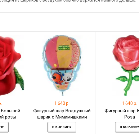
позиции из шариков с воздухом обычно держатся намного дольше.
.
1 640 р.
1 640 р.
 Большой
Фигурный шар Воздушный
Фигурный шар 
ой розы
шарик с Мимимишками
Роза
НУ
В КОРЗИНУ
В КОРЗИН