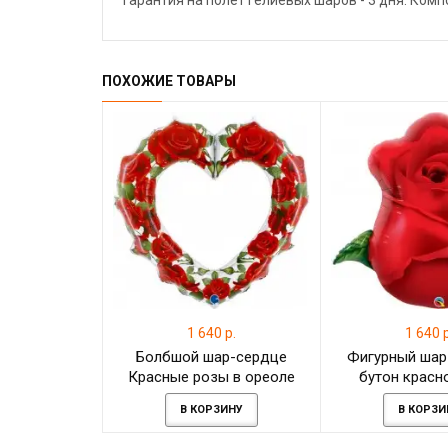
Гарантия на полёт гелиевых шаров - 3 дня. Ком
ПОХОЖИЕ ТОВАРЫ
1 640 р.
1 640 р
Болбшой шар-сердце
Фигурный шар
Красные розы в ореоле
бутон красн
В КОРЗИНУ
В КОРЗИ