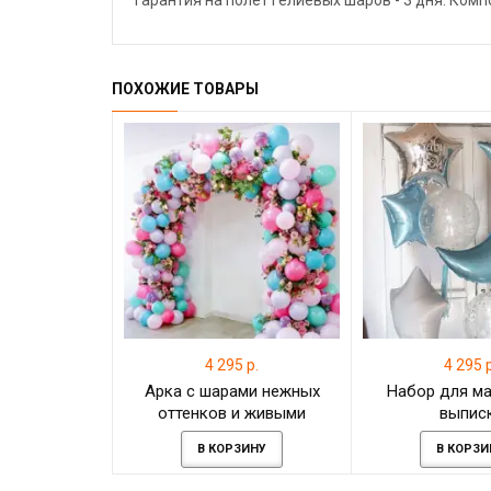
Гарантия на полёт гелиевых шаров - 3 дня. Ком
ПОХОЖИЕ ТОВАРЫ
4 295 р.
4 295 р
Арка с шарами нежных
Набор для м
оттенков и живыми
выпис
цветами, 1 метр
В КОРЗИНУ
В КОРЗИ