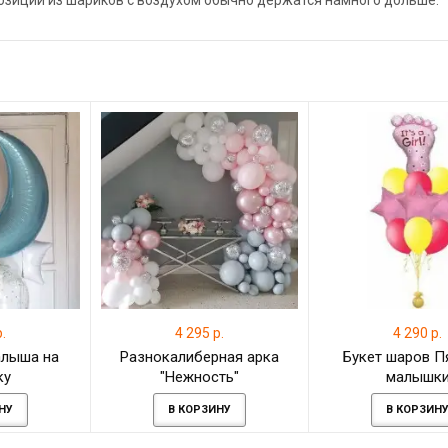
позиции из шариков с воздухом обычно держатся намного дольше.
.
4 295 р.
4 290 р.
алыша на
Разнокалиберная арка
Букет шаров П
ку
"Нежность"
малышк
НУ
В КОРЗИНУ
В КОРЗИН