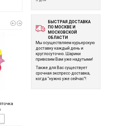
БЫСТРАЯ ДОСТАВКА
ПО МОСКВЕ И
МОСКОВСКОЙ
ОБЛАСТИ
Мы осуществляем курьерскую
доставку каждый день и
круглосуточно. Шарики
привозим Вам уже надутыми!
Также для Вас существует
срочная экспресс-доставка,
когда "нужно уже сейчас"!
4 330 р.
4 360 р.
яточка
Фонтан из шариков №7
Букет шаров М
и
(голубой)
У
В КОРЗИНУ
В КОРЗИНУ