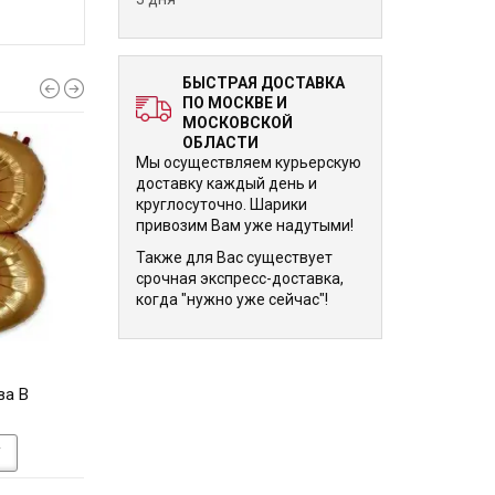
БЫСТРАЯ ДОСТАВКА
ПО МОСКВЕ И
МОСКОВСКОЙ
ОБЛАСТИ
Мы осуществляем курьерскую
доставку каждый день и
круглосуточно. Шарики
привозим Вам уже надутыми!
Также для Вас существует
срочная экспресс-доставка,
когда "нужно уже сейчас"!
1 570 р.
1 570 р.
ва В
Шарик - буква Ви (V)
Шарик - буква Даб
У
В КОРЗИНУ
В КОРЗИНУ