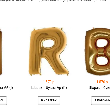
позиции из шариков с воздухом обычно держатся намного дольше.
.
1 570 р.
1 570 р.
а Ай (I)
Шарик - буква Ар (R)
Шарик - бук
НУ
В КОРЗИНУ
В КОРЗИН