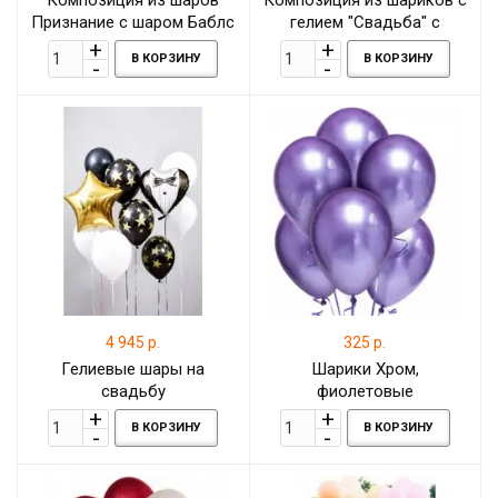
Композиция из шаров
Композиция из шариков с
Признание с шаром Баблс
гелием "Свадьба" с
(Bubbles) к свадьбе
большими
В КОРЗИНУ
В КОРЗИНУ
фольгированными
сердцами, шаром кольцо
и шарами с кофетти
4 945 р.
325 р.
Гелиевые шары на
Шарики Хром,
свадьбу
фиолетовые
В КОРЗИНУ
В КОРЗИНУ