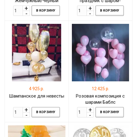
Жемчужный/Черный
праздник с шаром-
металлик 30 см
гигантом к свадьбе
В КОРЗИНУ
В КОРЗИНУ
4 925 р.
12 425 р.
Шампанское для невесты
Розовая композиция с
шарами Баблс
В КОРЗИНУ
В КОРЗИНУ