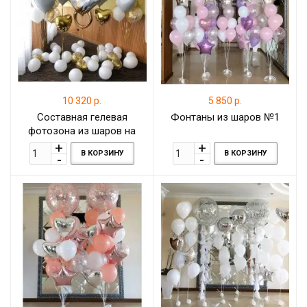
10 320 р.
5 850 р.
Составная гелевая
Фонтаны из шаров №1
фотозона из шаров на
свадьбу с
В КОРЗИНУ
В КОРЗИНУ
фольгированными
сердцами и шаром-
колечком