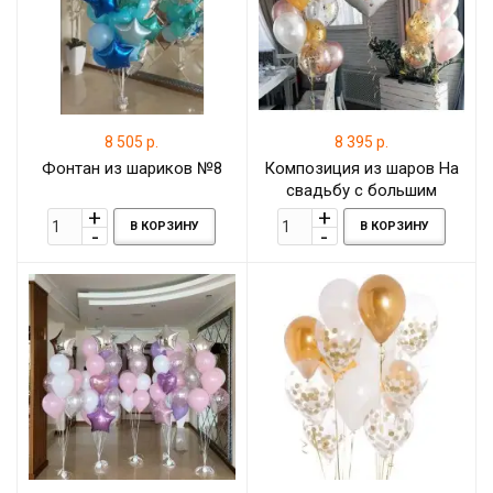
8 505 р.
8 395 р.
Фонтан из шариков №8
Композиция из шаров На
свадьбу с большим
шаром-сердцем с
В КОРЗИНУ
В КОРЗИНУ
индивидуальными
надписями