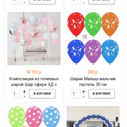
18 165 р.
240 р.
Композиция из гелиевых
Шарик Малыш мальчик
шаров Шар сфера ЗД с
пастель 30 см
серебристыми конфетти и
В КОРЗИНУ
В КОРЗИНУ
фольгированными
звёздами в розовых тонах