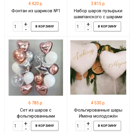
4 420 р.
3 815 р.
Фонтан из шариков №1
Набор шаров пузырьки
шампанского с шарами
конфетти
В КОРЗИНУ
В КОРЗИНУ
6 785 р.
4 530 р.
Сет из шаров с
Фольгированные шары
фольгированными
Имена молодожён
сердцами и золотыми
В КОРЗИНУ
В КОРЗИНУ
шарами С Днём свадьбы