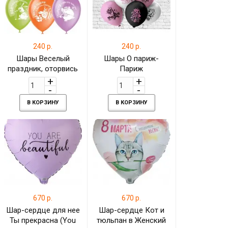
240 р.
240 р.
Шары Веселый
Шары О париж-
праздник, оторвись
Париж
В КОРЗИНУ
В КОРЗИНУ
670 р.
670 р.
Шар-сердце для нее
Шар-сердце Кот и
Ты прекрасна (You
тюльпан в Женский