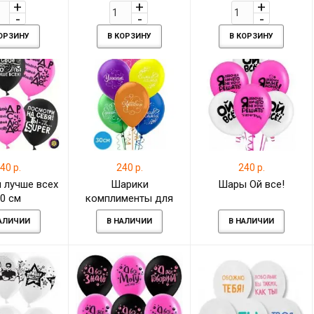
индивидуальной
розовый
надписью
КОРЗИНУ
В КОРЗИНУ
В КОРЗИНУ
40 р.
240 р.
240 р.
 лучше всех
Шарики
Шары Ой все!
0 см
комплименты для
девушки
АЛИЧИИ
В НАЛИЧИИ
В НАЛИЧИИ