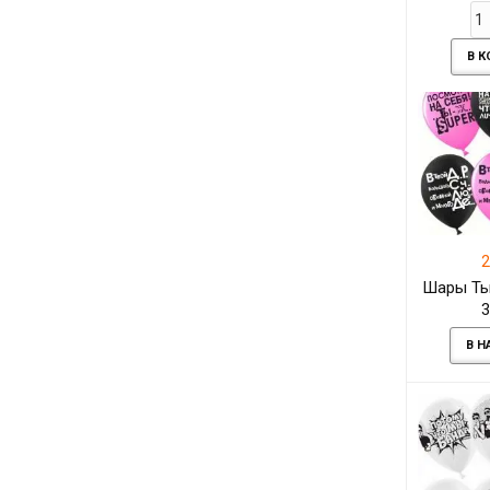
В 
2
Шары Ты
3
В Н