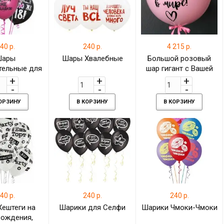
40 р.
240 р.
4 215 р.
Шары
Шары Хвалебные
Большой розовый
тельные для
шар гигант с Вашей
нее
личной надписью
КОРЗИНУ
В КОРЗИНУ
В КОРЗИНУ
40 р.
240 р.
240 р.
ештеги на
Шарики для Селфи
Шарики Чмоки-Чмоки
рождения,