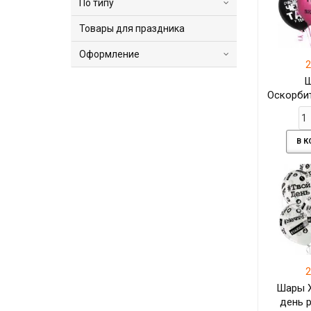
По типу
Товары для праздника
Оформление
2
Оскорби
В 
2
Шары Х
день 