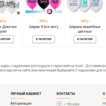
40 р.
240 р.
240 р.
и Девочки
Шарик Я все могу
Шарики хвалебные
улят
цветные
АЛИЧИИ
В НАЛИЧИИ
В НАЛИЧИИ
шары с надписями для подруги с гарантией на полёт. Доставим во
ата картой на сайте или наличными! Выбирайте С надписями для под
ЛИЧНЫЙ КАБИНЕТ
КОНТАКТЫ
О
Авторизация
М
г. Москва