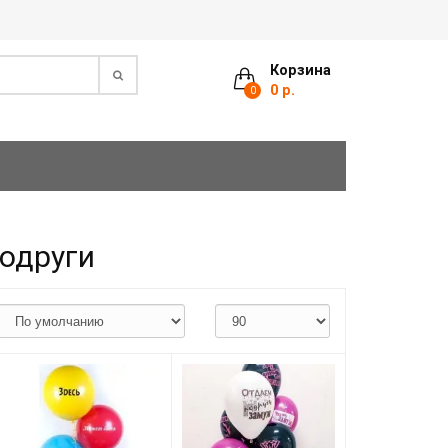
Корзина
0 р.
0
одруги