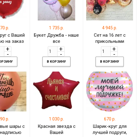
70 р.
1 735 р.
4 945 р.
руг с Вашей
Букет Дружба - наше
Сет на 16 лет с
ю на заказ
все
прикольными
надписями и
цифрами девушке
КОРЗИНУ
В КОРЗИНУ
В КОРЗИНУ
90 р.
1 030 р.
670 р.
вые шары с
Красная звезда с
Шарик-круг для
 надписью
Вашей
лучшей подруги,