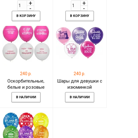
are beautiful), нежно-
день, 8 Марта
сиреневое
В КОРЗИНУ
В КОРЗИНУ
240 р.
240 р.
Оскорбительные,
Шары для девушки с
белые и розовые
изюминкой
В НАЛИЧИИ
В НАЛИЧИИ