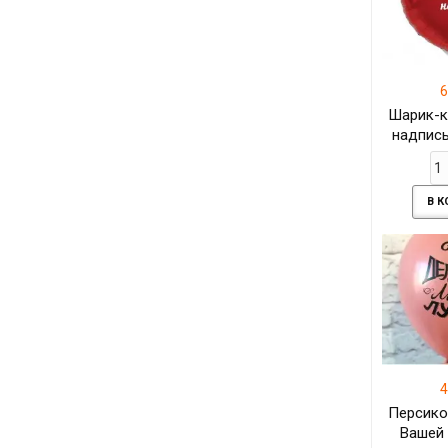
6
Шарик-к
надпись
В 
4
Персико
Вашей