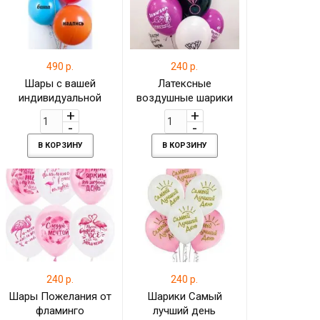
490 р.
240 р.
Шары с вашей
Латексные
индивидуальной
воздушные шарики
надписью
на девичник с гелием
В КОРЗИНУ
В КОРЗИНУ
240 р.
240 р.
Шары Пожелания от
Шарики Самый
фламинго
лучший день