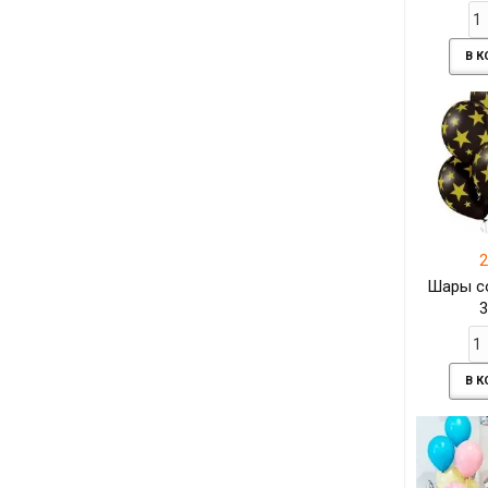
В 
2
Шары с
3
В 