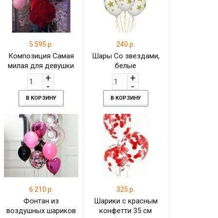
5 595 р.
240 р.
Композиция Самая
Шары Со звездами,
милая для девушки
белые
на 18 лет
В КОРЗИНУ
В КОРЗИНУ
6 210 р.
325 р.
Фонтан из
Шарики с красным
воздушных шариков
конфетти 35 см