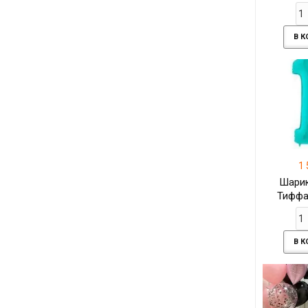
В 
1 
Шарик
Тиффа
В 