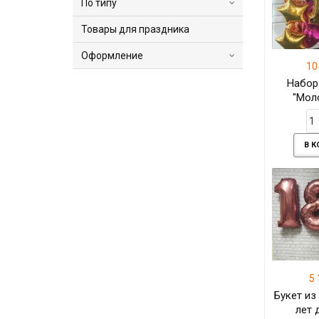
По типу
Товары для праздника
Оформление
10
Набор
"Мол
кр
В 
5 
Букет из
лет 