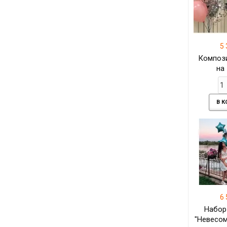
5 
Композ
на
В 
6 
Набор
"Невесом