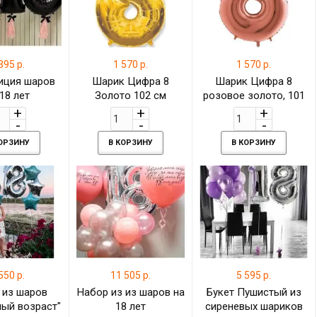
395 р.
1 570 р.
1 570 р.
иция шаров
Шарик Цифра 8
Шарик Цифра 8
 18 лет
Золото 102 см
розовое золото, 101
см
КОРЗИНУ
В КОРЗИНУ
В КОРЗИНУ
550 р.
11 505 р.
5 595 р.
 из шаров
Набор из из шаров на
Букет Пушистый из
ый возраст"
18 лет
сиреневых шариков