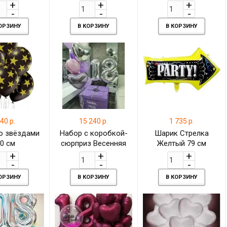
на 18-летие для
девушки
КОРЗИНУ
В КОРЗИНУ
В КОРЗИНУ
40 р.
15 240 р.
1 735 р.
о звёздами
Набор с коробкой-
Шарик Стрелка
0 см
сюрприз Весенняя
Желтый 79 см
сирень на 18 лет
КОРЗИНУ
В КОРЗИНУ
В КОРЗИНУ