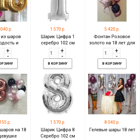
 040 р.
1 570 р.
5 420 р.
 из шаров
Шарик Цифра 1
Фонтан Розовое
одость и
серебро 102 см
золото на 18 лет для
асота"
доченьки
КОРЗИНУ
В КОРЗИНУ
В КОРЗИНУ
155 р.
1 570 р.
8 040 р.
 шаров на 18
Шарик Цифра 8
Гелевые шары 18 лет
девушке
Серебро 102 см