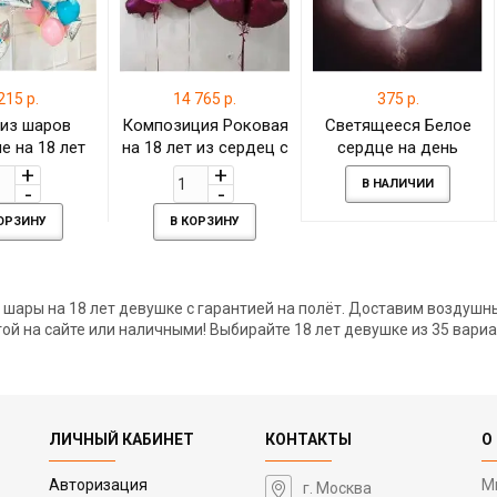
215 р.
14 765 р.
375 р.
 из шаров
Композиция Роковая
Светящееся Белое
е на 18 лет
на 18 лет из сердец с
сердце на день
цифрами
рождения
В НАЛИЧИИ
КОРЗИНУ
В КОРЗИНУ
шары на 18 лет девушке с гарантией на полёт. Доставим воздушны
ой на сайте или наличными! Выбирайте 18 лет девушке из 35 вариан
ЛИЧНЫЙ КАБИНЕТ
КОНТАКТЫ
О
Авторизация
М
г. Москва